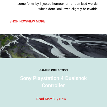
some form, by injected humour, or randomised words
which don't look even slightly believable.
SHOP NOW
VIEW MORE
GAMING COLLECTION
Sony Playstation 4 Dualshok
Controller
Read More
Buy Now